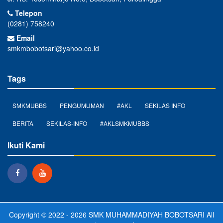
Telepon
(0281) 758240
Email
smkmbobotsari@yahoo.co.id
Tags
SMKMUBBS
PENGUMUMAN
#AKL
SEKILAS INFO
BERITA
SEKILAS-INFO
#AKLSMKMUBBS
Ikuti Kami
Copyright © 2022 - 2026
SMK MUHAMMADIYAH BOBOTSARI
All