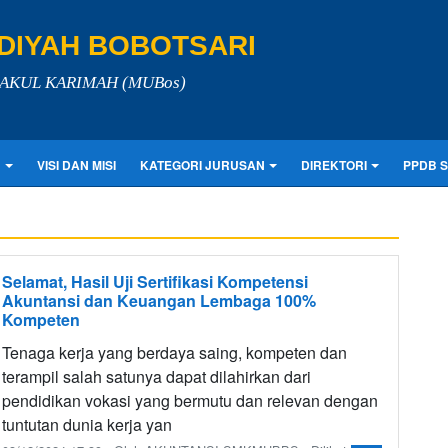
IYAH BOBOTSARI
LAKUL KARIMAH (MUBos)
N
VISI DAN MISI
KATEGORI JURUSAN
DIREKTORI
PPDB 
Selamat, Hasil Uji Sertifikasi Kompetensi
Akuntansi dan Keuangan Lembaga 100%
Kompeten
Tenaga kerja yang berdaya saing, kompeten dan
terampil salah satunya dapat dilahirkan dari
pendidikan vokasi yang bermutu dan relevan dengan
tuntutan dunia kerja yan