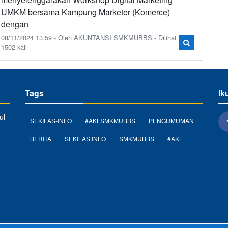
UMKM bersama Kampung Marketer (Komerce)
dengan
08/11/2024 13:59 - Oleh AKUNTANSI SMKMUBBS - Dilihat
1502 kali
Tags
Ik
ul
SEKILAS-INFO
#AKLSMKMUBBS
PENGUMUMAN
BERITA
SEKILAS INFO
SMKMUBBS
#AKL