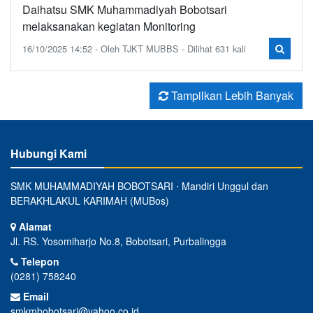
Daihatsu SMK Muhammadiyah Bobotsari
melaksanakan kegiatan Monitoring
16/10/2025 14:52 - Oleh TJKT MUBBS - Dilihat 631 kali
Tampilkan Lebih Banyak
Hubungi Kami
SMK MUHAMMADIYAH BOBOTSARI ⋅ Mandiri Unggul dan
BERAKHLAKUL KARIMAH (MUBos)
Alamat
Jl. RS. Yosomiharjo No.8, Bobotsari, Purbalingga
Telepon
(0281) 758240
Email
smkmbobotsari@yahoo.co.id