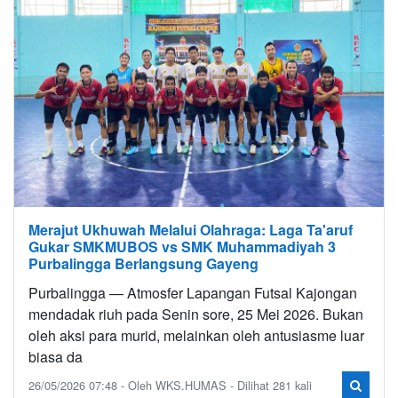
Merajut Ukhuwah Melalui Olahraga: Laga Ta'aruf
Gukar SMKMUBOS vs SMK Muhammadiyah 3
Purbalingga Berlangsung Gayeng
Purbalingga — Atmosfer Lapangan Futsal Kajongan
mendadak riuh pada Senin sore, 25 Mei 2026. Bukan
oleh aksi para murid, melainkan oleh antusiasme luar
biasa da
26/05/2026 07:48 - Oleh WKS.HUMAS - Dilihat 281 kali