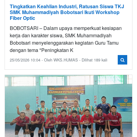
Tingkatkan Keahlian Industri, Ratusan Siswa TKJ
SMK Muhammadiyah Bobotsari Ikuti Workshop
Fiber Optic
BOBOTSARI – Dalam upaya memperkuat kesiapan
kerja dan karakter siswa, SMK Muhammadiyah
Bobotsari menyelenggarakan kegiatan Guru Tamu
dengan tema "Peningkatan K
25/05/2026 10:04 - Oleh WKS.HUMAS - Dilihat 189 kali