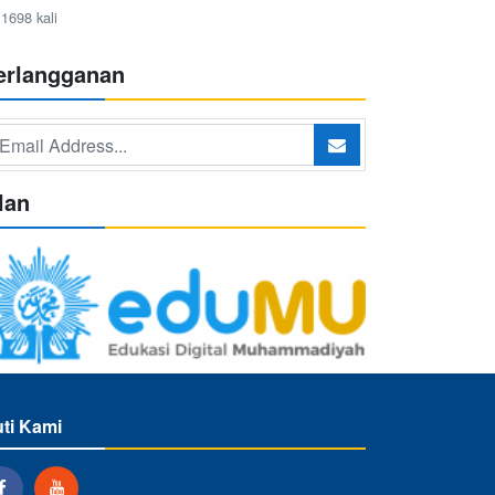
1698 kali
erlangganan
lan
uti Kami