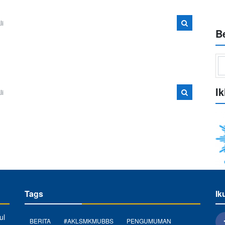
li
B
Ik
li
Tags
Ik
ul
BERITA
#AKLSMKMUBBS
PENGUMUMAN