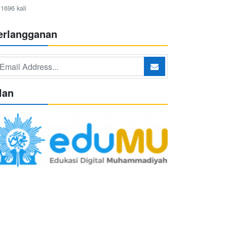
1696 kali
erlangganan
lan