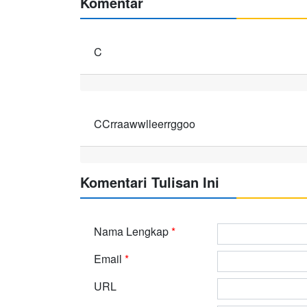
Komentar
C
CCrraawwlleerrggoo
Komentari Tulisan Ini
Nama Lengkap
*
Email
*
URL