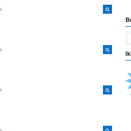
li
B
li
Ik
li
li