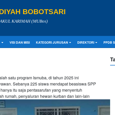
IYAH BOBOTSARI
LAKUL KARIMAH (MUBos)
N
VISI DAN MISI
KATEGORI JURUSAN
DIREKTORI
PPDB 
T
ah satu program Ismuba, di tahun 2025 ini
karyawan. Sebanya 225 siswa mendapat beasiswa SPP
k hanya itu saja pentasarufan yang menyentuh
h rumah, penyaluran hewan kurban dan lain-lain