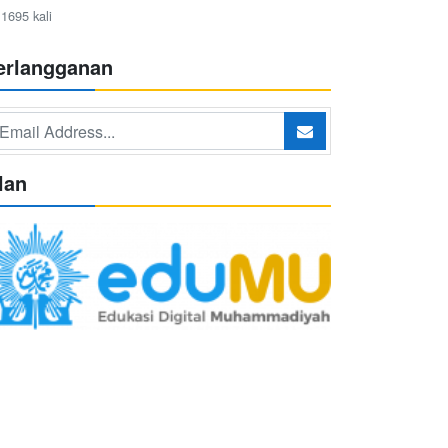
1695 kali
erlangganan
lan