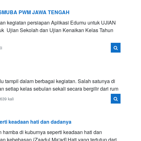
ne ISMUBA PWM JAWA TENGAH
 kegiatan persiapan Aplikasi Edumu untuk UJIAN
k Ujian Sekolah dan Ujian Kenaikan Kelas Tahun
li
 tampil dalam berbagai kegiatan. Salah satunya di
setiap kelas sebulan sekali secara bergilir dari rum
39 kali
rti keadaan hati dan dadanya
n hamba di kuburnya seperti keadaan hati dan
n kebebasan.{Zaadul Ma'ad] Hati yang tertutup dari