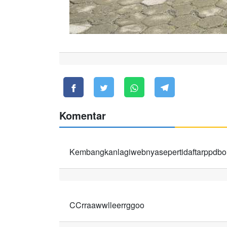
Komentar
Kembangkanlagiwebnyasepertidaftarppdbo
CCrraawwlleerrggoo